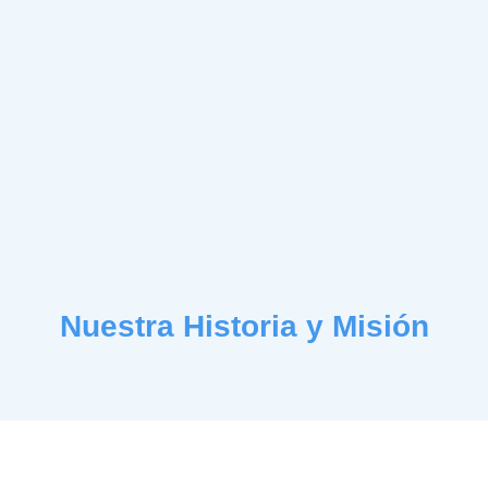
Nuestra Historia y Misión
Desde 1996, Moto Club Santa Pola ha sido un pilar del
mototurismo en la Comunidad Valenciana. Fundados en Santa
Pola, entorno de salinas y flamencos, promovemos la cultura
motera con eventos que unen deportividad, naturaleza y
comunidad. Nuestra misión es fomentar la pasión por el
mototurismo y preservar la identidad local a través de
encuentros y actividades deportivas.